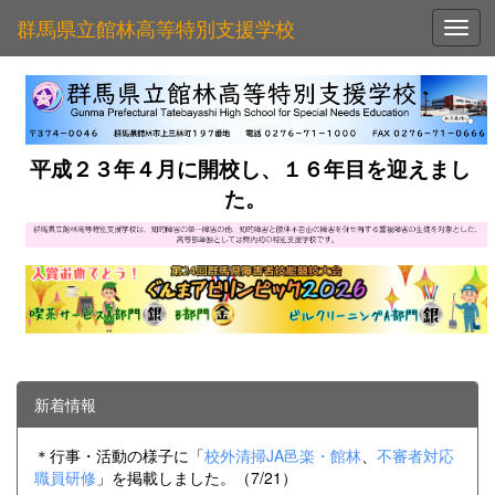
群馬県立館林高等特別支援学校
Toggl
平成２３年４月に開校し、１６年目を迎えまし
た。
新着情報
＊行事・活動の様子に「
校外清掃JA邑楽・館林
、
不審者対応
職員研修
」を掲載しました。（7/21）