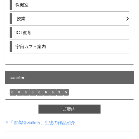
保健室
授業
ICT教育
宇宙カフェ案内
counter
0
0
0
6
8
6
6
3
5
＊「館高特Gallery」生徒の作品紹介