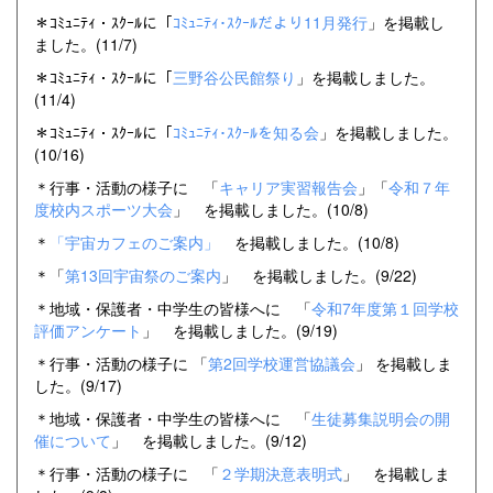
＊ｺﾐｭﾆﾃｨ・ｽｸｰﾙに「
ｺﾐｭﾆﾃｨ･ｽｸｰﾙだより11月発行
」を掲載し
ました。(11/7)
＊ｺﾐｭﾆﾃｨ・ｽｸｰﾙに「
三野谷公民館祭り
」を掲載しました。
(11/4)
＊ｺﾐｭﾆﾃｨ・ｽｸｰﾙに「
ｺﾐｭﾆﾃｨ･ｽｸｰﾙを知る会
」を掲載しました。
(10/16)
＊行事・活動の様子に 「
キャリア実習報告会
」「
令和７年
度校内スポーツ大会
」 を掲載しました。(10/8)
＊
「宇宙カフェのご案内」
を掲載しました。(10/8)
＊「
第13回宇宙祭のご案内
」 を掲載しました。(9/22)
＊地域・保護者・中学生の皆様へに 「
令和7年度第１回学校
評価アンケート
」 を掲載しました。(9/19)
＊行事・活動の様子に 「
第2回学校運営協議会
」 を掲載しま
した。(9/17)
＊地域・保護者・中学生の皆様へに 「
生徒募集説明会の開
催について
」 を掲載しました。(9/12)
＊行事・活動の様子に 「
２学期決意表明式
」 を掲載しま