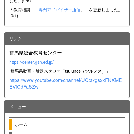
した。(9/8)
＊教育相談 「
専門アドバイザー通信
」 を更新しました。
(9/1)
リンク
群馬県総合教育センター
https://center.gsn.ed.jp/
群馬県動画・放送スタジオ「tsulunos（ツルノス）」
https://www.youtube.com/channel/UCct7gs2xFNXME
EVjCdFaSZw
メニュー
ホーム