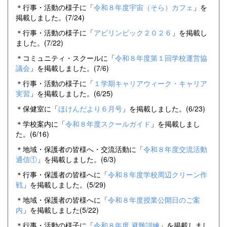
＊行事・活動の様子に「
令和８年度宇宙（そら）カフェ
」を
掲載しました。(7/24)
＊行事・活動の様子に「
アビリンピック２０２６
」を掲載し
ました。(7/22)
＊コミュニティ・スクールに「
令和８年度第１回学校運営協
議会
」を掲載しました。(7/6)
＊行事・活動の様子に「
１学期キャリアウィーク・キャリア
実習
」を掲載しました。(6/25)
＊保健室に「
ほけんだより６月号
」を掲載しました。(6/23)
＊学校案内に「
令和８年度スクールガイド
」を掲載しまし
た。(6/16)
＊地域・保護者の皆様へ・交流活動に「
令和８年度交流活動
通信①
」を掲載しました。(6/3)
＊行事・保護者の皆様へに「
令和８年度学校周辺クリーン作
戦
」を掲載しました。(5/29)
＊地域・保護者の皆様へに「
令和８年度授業公開日のご案
内
」を掲載しました(5/22)
＊行事・活動の様子に「
令和８年度 避難訓練
」を掲載しまし