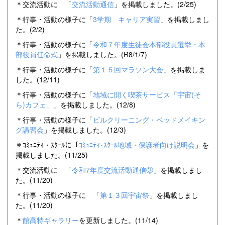
＊交流活動に 「
交流活動通信
」を掲載しました。(2/25)
＊行事・活動の様子に「
3学期 キャリア実習
」を掲載しまし
た。(2/2)
＊行事・活動の様子に「
令和７年度生徒会本部役員選挙・本
部役員任命式
」を掲載しました。(R8/1/7)
＊行事・活動の様子に「
第１５回マラソン大会
」を掲載しま
した。(12/11)
＊行事・活動の様子に「
地域に開く喫茶サービス「宇宙(そ
ら)カフェ」
」を掲載しました。(12/8)
＊行事・活動の様子に「
ビルクリーニング・ベッドメイキン
グ講習会
」を掲載しました。(12/3)
＊ｺﾐｭﾆﾃｨ・ｽｸｰﾙに「
ｺﾐｭﾆﾃｨ･ｽｸｰﾙ地域・保護者向け説明会
」を
掲載しました。(11/25)
＊交流活動に 「
令和7年度交流活動通信③
」を掲載しまし
た。(11/20)
＊行事・活動の様子に 「
第１３回宇宙祭
」を掲載しまし
た。(11/20)
＊
館高特ギャラリー
を更新しました。(11/14)