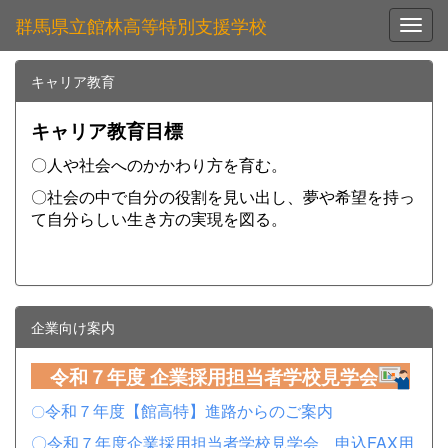
群馬県立館林高等特別支援学校
Toggl
キャリア教育
キャリア教育目標
〇人や社会へのかかわり方を育む。
〇社会の中で自分の役割を見い出し、夢や希望を持っ
て自分らしい生き方の実現を図る。
企業向け案内
令和７年度 企業採用担当者学校見学会
令和７年度【館高特】進路からのご案内
〇
〇令和７年度企業採用担当者学校見学会 申込FAX用