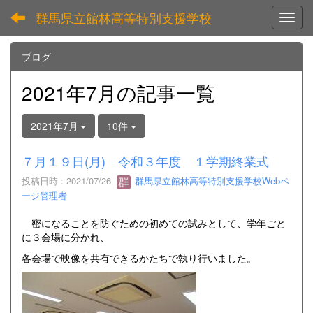
群馬県立館林高等特別支援学校
Toggl
ブログ
2021年7月の記事一覧
2021年7月
10件
７月１９日(月) 令和３年度 １学期終業式
投稿日時 : 2021/07/26
群馬県立館林高等特別支援学校Webペ
ージ管理者
密になることを防ぐための初めての試みとして、学年ごと
に３会場に分かれ、
各会場で映像を共有できるかたちで執り行いました。