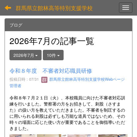
群馬県立館林高等特別支援学校
Toggl
ブログ
2026年7月の記事一覧
2026年7月
10件
令和８年度 不審者対応職員研修
投稿日時 : 07/31
群馬県立館林高等特別支援学校Webページ
管理者
令和８年７月２１日（火）、本校職員に向けた不審者対応訓
練を行いました。警察署の方をお招きして、刺股（さすま
た）の扱い方を教えていただきました。不審者を制圧するの
に用いられる刺股は必ずしも万能な道具ではないため、その
時々の場面に応じた使い方が重要であることを御指導いただ
きました。