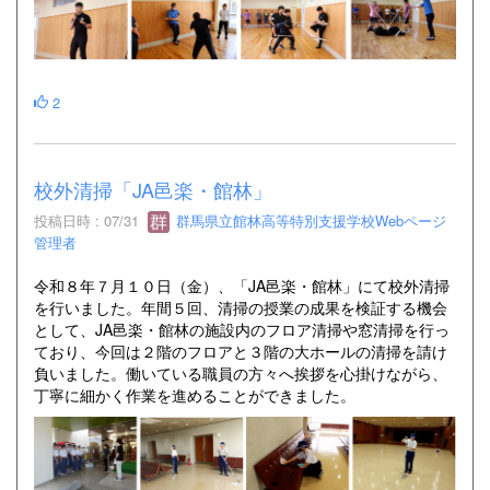
2
校外清掃「JA邑楽・館林」
投稿日時 : 07/31
群馬県立館林高等特別支援学校Webページ
管理者
令和８年７月１０日（金）、「JA邑楽・館林」にて校外清掃
を行いました。年間５回、清掃の授業の成果を検証する機会
として、JA邑楽・館林の施設内のフロア清掃や窓清掃を行っ
ており、今回は２階のフロアと３階の大ホールの清掃を請け
負いました。働いている職員の方々へ挨拶を心掛けながら、
丁寧に細かく作業を進めることができました。