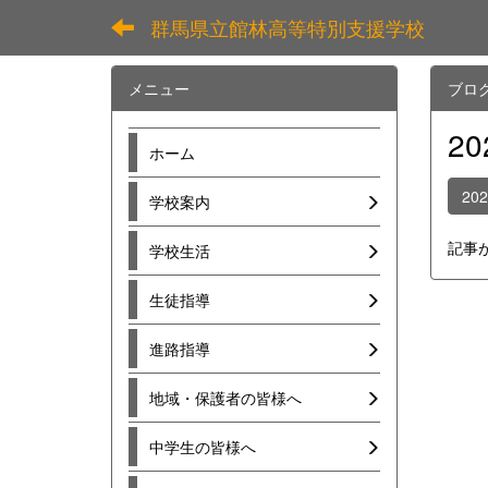
群馬県立館林高等特別支援学校
メニュー
ブロ
2
ホーム
20
学校案内
記事
学校生活
生徒指導
進路指導
地域・保護者の皆様へ
中学生の皆様へ