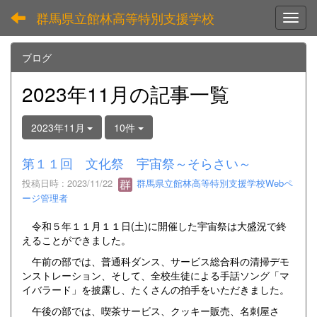
群馬県立館林高等特別支援学校
Toggl
ブログ
2023年11月の記事一覧
2023年11月
10件
第１１回 文化祭 宇宙祭～そらさい～
投稿日時 : 2023/11/22
群馬県立館林高等特別支援学校Webペ
ージ管理者
令和５年１１月１１日(土)に開催した宇宙祭は大盛況で終
えることができました。
午前の部では、普通科ダンス、サービス総合科の清掃デモ
ンストレーション、そして、全校生徒による手話ソング「マ
イバラード」を披露し、たくさんの拍手をいただきました。
午後の部では、喫茶サービス、クッキー販売、名刺屋さ