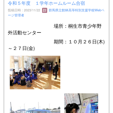
令和５年度 １学年ホームルーム合宿
投稿日時 : 2023/11/22
群馬県立館林高等特別支援学校Webペ
ージ管理者
場所：桐生市青少年野
外活動センター
期間：１０月２６日(木)
～２７日(金)