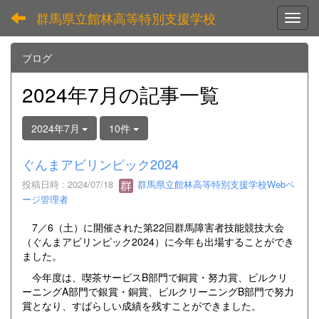
群馬県立館林高等特別支援学校
Toggl
ブログ
2024年7月の記事一覧
2024年7月
10件
ぐんまアビリンピック2024
投稿日時 : 2024/07/18
群馬県立館林高等特別支援学校Webペ
ージ管理者
7／6（土）に開催された第22回群馬障害者技能競技大会
（ぐんまアビリンピック2024）に今年も出場することができ
ました。
今年度は、喫茶サービスB部門で銅賞・努力賞、ビルクリ
ーニングA部門で銀賞・銅賞、ビルクリーニングB部門で努力
賞となり、すばらしい成績を残すことができました。